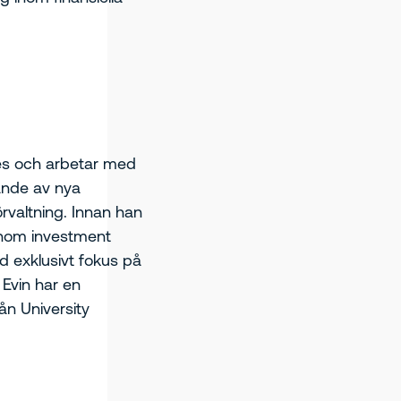
hashi har en B.E.
en och började sin
P Morgan i inden
es och arbetar med
ande av nya
örvaltning. Innan han
 inom investment
 exklusivt fokus på
Evin har en
ån University