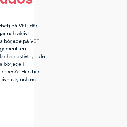
oudos
gskolan i Jönköping.
chef) på VEF, där
ar och aktivt
is började på VEF
agement, en
är han aktivt gjorde
s började i
reprenör. Han har
niversity och en
n Cass Business