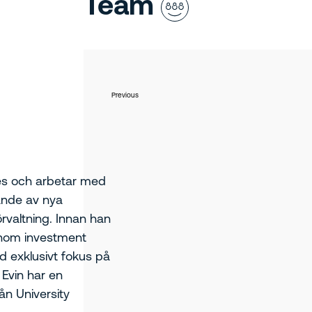
Team
Previous
es och arbetar med
ande av nya
örvaltning. Innan han
 inom investment
 exklusivt fokus på
Evin har en
ån University