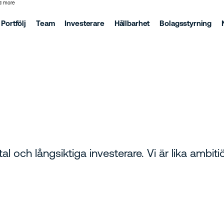
d more
Portfölj
Team
Investerare
Hållbarhet
Bolagsstyrning
al och långsiktiga investerare. Vi är lika ambiti