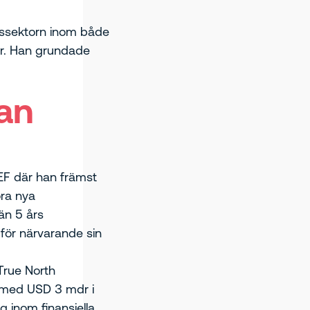
anssektorn inom både
r. Han grundade
beroende analysfirma
företag. Cathal
an
renhet och en
-området från att
ala institutionerna.
VEF där han främst
öra nya
än 5 års
 för närvarande sin
True North
 med USD 3 mdr i
ag inom finansiella