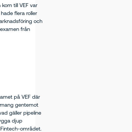
kom till VEF var
ade flera roller
arknadsföring och
omexamen från
teamet på VEF där
gemang gentemot
ad gäller pipeline
ygga djup
Fintech-området.