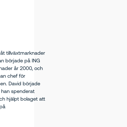
r åt tillväxtmarknader
Han började på ING
knader år 2000, och
an chef för
en. David började
r han spenderat
ch hjälpt bolaget att
 på
re till en ledande