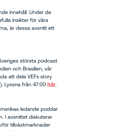
nde innehåll. Under de
lla insikter för våra
ma, är dessa avsnitt ett
veriges största podcast
ien och Brasilien, vår
lada att dela VEFs story
). Lyssna från 47:00
här
.
namerikas ledande poddar
I avsnittet diskuterar
rför tillväxtmarknader