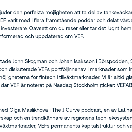
der den perfekta möjligheten att ta del av tankeväcka
 varit med i flera framstående poddar och delat värdefu
 investerare. Oavsett om du reser eller tar det lugnt hem
g informerad och uppdaterad om VEF.
tade John Skogman och Johan Isaksson i Börspodden, S
h diskuterade VEFs portföljinnehav i marknader som Ind
ligheterna för fintech i tillväxtmarknader. Vi är alltid g
, där VEF är noterat på Nasdaq Stockholm (ticker: VEFAB
 med Olga Maslikhova i The J Curve podcast, en av Lati
skap och en trendkännare av regionens tech-ekosystem. 
llväxtmarknader, VEFs permanenta kapitalstruktur och va