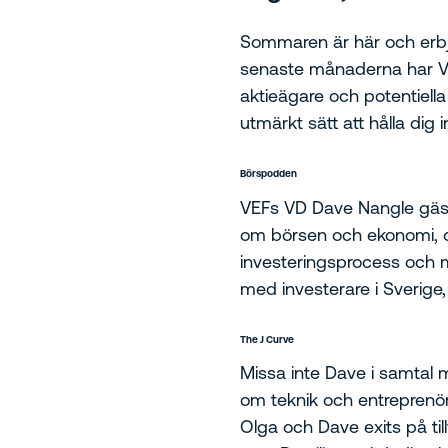
Sommaren är här och erbju
senaste månaderna har VEF
aktieägare och potentiella
utmärkt sätt att hålla di
Börspodden
VEFs VD Dave Nangle gäs
om börsen och ekonomi, oc
investeringsprocess och möj
med investerare i Sverige
The J Curve
Missa inte Dave i samtal
om teknik och entreprenör
Olga och Dave exits på ti