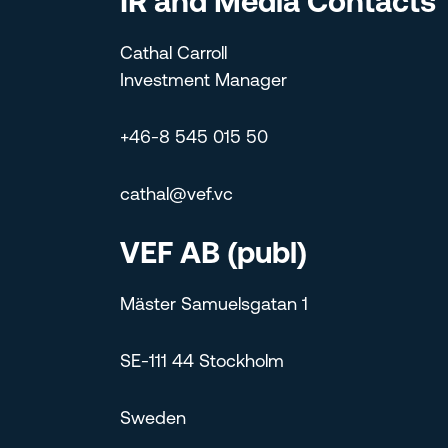
IR and Media Contacts
Cathal Carroll
Investment Manager
+46-8 545 015 50
cathal@vef.vc
VEF AB (publ)
Mäster Samuelsgatan 1
SE-111 44 Stockholm
Sweden