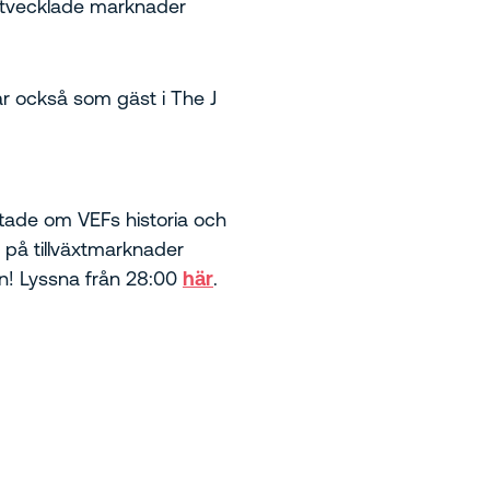
 utvecklade marknader
kar också som gäst i The J
tade om VEFs historia och
 på tillväxtmarknader
den! Lyssna från 28:00
här
.