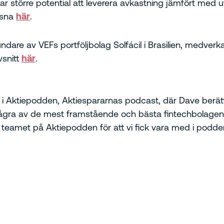
har större potential att leverera avkastning jämfört med
ssna
här
.
ndare av VEFs portföljbolag Solfácil i Brasilien, medver
vsnitt
här
.
i Aktiepodden, Aktiespararnas podcast, där Dave berät
 några av de mest framstående och bästa fintechbolagen
ill teamet på Aktiepodden för att vi fick vara med i pod