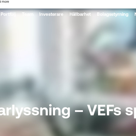
d more
Portfölj
Team
Investerare
Hållbarhet
Bolagsstyrning
lyssning – VEFs sp