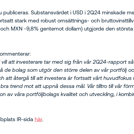
nu publiceras. Substansvärdet i USD i 2Q24 minskade 
rtsatt stark med robust omsättnings- och bruttovinsttillväx
4% och MXN -9,8% gentemot dollarn) utgjorde den störst
kommenterar:
ill att investerare tar med sig från vår 2Q24-rapport så ä
på de bolag som utgör den större delen av vår portfölj o
 att återgå till att investera är fortsatt vårt huvudfoku
en bra trend mot att uppnå dessa mål.
Vår tilltro till vår f
on av våra portföljbolags kvalitet och utveckling, i kombi
bplats IR-sida
här
.