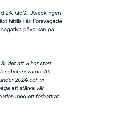
med 2% QoQ. Utvecklingen
t hittills i år. Försvagade
a negativa påverkan på
r det att vi har stort
ch substansvärde. Att
s under 2024 och vi
örmåga att stärka vår
nation med ett förbättrat