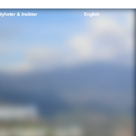
Nyheter & Insikter
English
t