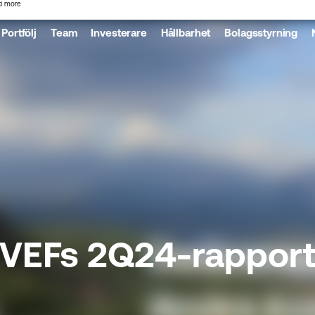
d more
Portfölj
Team
Investerare
Hållbarhet
Bolagsstyrning
VEFs 2Q24-rappor