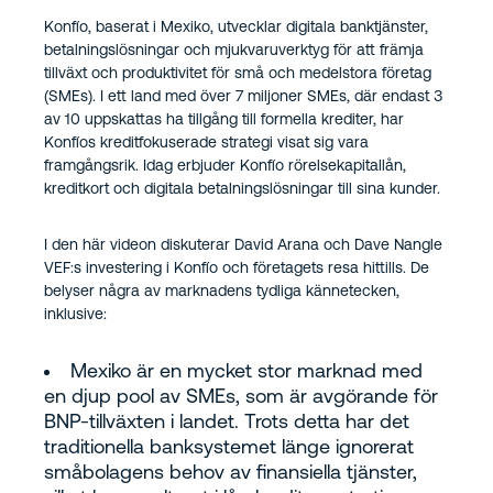
Konfío, baserat i Mexiko, utvecklar digitala banktjänster,
betalningslösningar och mjukvaruverktyg för att främja
tillväxt och produktivitet för små och medelstora företag
(SMEs). I ett land med över 7 miljoner SMEs, där endast 3
av 10 uppskattas ha tillgång till formella krediter, har
Konfíos kreditfokuserade strategi visat sig vara
framgångsrik. Idag erbjuder Konfío rörelsekapitallån,
kreditkort och digitala betalningslösningar till sina kunder.
I den här videon diskuterar David Arana och Dave Nangle
VEF:s investering i Konfío och företagets resa hittills. De
belyser några av marknadens tydliga kännetecken,
inklusive:
Mexiko är en mycket stor marknad med
en djup pool av SMEs, som är avgörande för
BNP-tillväxten i landet. Trots detta har det
traditionella banksystemet länge ignorerat
småbolagens behov av finansiella tjänster,